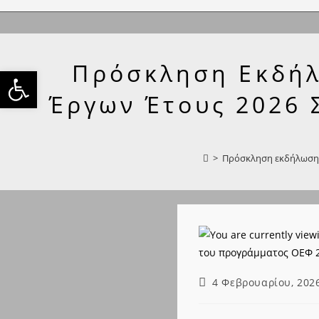
Skip
to
content
Πρόσκληση Εκδήλ
Ανοίξτε τη γραμμή εργαλείω
Έργων Έτους 2026 
>
Πρόσκληση εκδήλωσης 
Post
4 Φεβρουαρίου, 202
published: