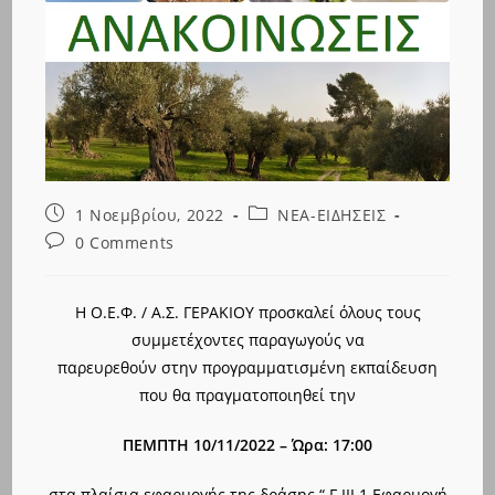
Post
Post
1 Νοεμβρίου, 2022
ΝΕΑ-ΕΙΔΗΣΕΙΣ
published:
category:
Post
0 Comments
comments:
Η Ο.Ε.Φ. / Α.Σ. ΓΕΡΑΚΙΟΥ προσκαλεί όλους τους
συμμετέχοντες παραγωγούς να
παρευρεθούν στην προγραμματισμένη εκπαίδευση
που θα πραγματοποιηθεί την
ΠΕΜΠΤΗ 10/11/2022 – Ώρα: 17:00
στα πλαίσια εφαρμογής της δράσης “ Γ.ΙΙΙ.1 Εφαρμογή