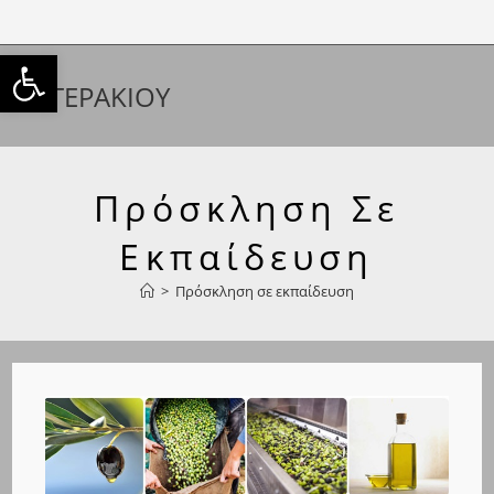
Skip
to
Ανοίξτε τη γραμμή εργαλείω
content
ΑΣ ΓΕΡΑΚΙΟΥ
Πρόσκληση Σε
Εκπαίδευση
>
Πρόσκληση σε εκπαίδευση