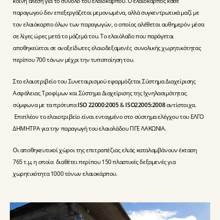
κοινή άλεση για το σύνολο του ελαιοκάρπου. O ελαιόκαρπος κάθε
παραγωγού δεν επεξεργάζεται μεμονωμένα, αλλά συγκεντρωτικά μαζί με
τον ελαιόκαρπο όλων των παραγωγών, ο οποίος αλέθεται αυθημερόν μέσα
σε λίγες ώρες μετά το μάζεμά του. Το ελαιόλαδο που παράγεται
αποθηκεύεται σε ανοξείδωτες ελαιοδεξαμενές συνολικής χωρητικότητας
περίπου 700 τόνων μέχρι την τυποποίηση του.
Στο ελαιοτριβείο του Συνεταιρισμού εφαρμόζεται Σύστημα Διαχείρισης
Ασφάλειας Τροφίμων και Σύστημα Διαχείρισης της Ιχνηλασιμότητας
σύμφωνα με τα πρότυπα
ISO 22000:2005
&
ISO22005:2008
αντίστοιχα.
Επιπλέον το ελαιοτριβείο είναι ενταγμένο στο σύστημα ελέγχου του ΕΛΓΟ
ΔΗΜΗΤΡΑ για την παραγωγή του ελαιολάδου ΠΓΕ ΛΑΚΩΝΙΑ.
Οι αποθηκευτικοί χώροι της επιτραπέζιας ελιάς καταλαμβάνουν έκταση
765 τ.μ, η οποία διαθέτει περίπου 150 πλαστικές δεξαμενές για
χωρητικότητα 1000 τόνων ελαιοκάρπου.