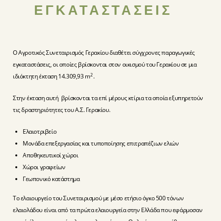
ΕΓΚΑΤΑΣΤΑΣΕΙΣ
Ο Αγροτικός Συνεταιρισμός Γερακίου διαθέτει σύγχρονες παραγωγικές
εγκαταστάσεις, οι οποίες βρίσκονται στον οικισμού του Γερακίου σε μια
2
ιδιόκτητη έκταση 14.309,93 m
.
Στην έκταση αυτή βρίσκονται τα επί μέρους κτίρια τα οποία εξυπηρετούν
τις δραστηριότητες του Α.Σ. Γερακίου.
Ελαιοτριβείο
Μονάδα επεξεργασίας και τυποποίησης επιτραπέζιων ελιών
Αποθηκευτικοί χώροι
Χώροι γραφείων
Γεωπονικό κατάστημα
Το ελαιουργείο του Συνεταιρισμού με μέσο ετήσιο όγκο 500 τόνων
ελαιολάδου είναι από τα πρώτα ελαιουργεία στην Ελλάδα που εφάρμοσαν