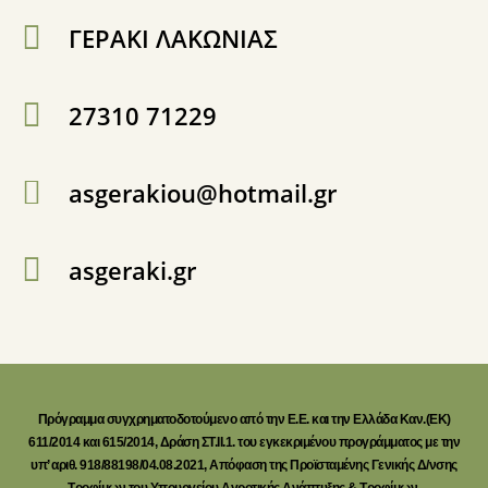
ΓΕΡΑΚΙ ΛΑΚΩΝΙΑΣ
27310 71229
asgerakiou@hotmail.gr
asgeraki.gr
Πρόγραμμα συγχρηματοδοτούμενο από την Ε.Ε. και την Ελλάδα Καν.(ΕΚ)
611/2014 και 615/2014, Δράση ΣΤ.ΙΙ.1. του εγκεκριμένου προγράμματος με την
υπ’ αριθ. 918/88198/04.08.2021, Απόφαση της Προϊσταμένης Γενικής Δ/νσης
Τροφίμων του Υπουργείου Αγροτικής Ανάπτυξης & Τροφίμων.