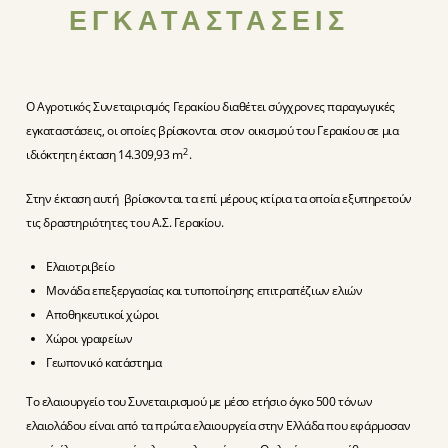
ΕΓΚΑΤΑΣΤΑΣΕΙΣ
Ο Αγροτικός Συνεταιρισμός Γερακίου διαθέτει σύγχρονες παραγωγικές
εγκαταστάσεις, οι οποίες βρίσκονται στον οικισμού του Γερακίου σε μια
2
ιδιόκτητη έκταση 14.309,93 m
.
Στην έκταση αυτή βρίσκονται τα επί μέρους κτίρια τα οποία εξυπηρετούν
τις δραστηριότητες του Α.Σ. Γερακίου.
Ελαιοτριβείο
Μονάδα επεξεργασίας και τυποποίησης επιτραπέζιων ελιών
Αποθηκευτικοί χώροι
Χώροι γραφείων
Γεωπονικό κατάστημα
Το ελαιουργείο του Συνεταιρισμού με μέσο ετήσιο όγκο 500 τόνων
ελαιολάδου είναι από τα πρώτα ελαιουργεία στην Ελλάδα που εφάρμοσαν