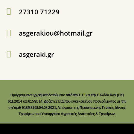
27310 71229
asgerakiou@hotmail.gr
asgeraki.gr
Πρόγραμμα συγχρηματοδοτούμενο από την Ε.Ε. και την Ελλάδα Καν.(ΕΚ)
611/2014 και 615/2014, Δράση ΣΤ.ΙΙ.1. του εγκεκριμένου προγράμματος με την
υπ’ αριθ. 918/88198/04.08.2021, Απόφαση της Προϊσταμένης Γενικής Δ/νσης
Τροφίμων του Υπουργείου Αγροτικής Ανάπτυξης & Τροφίμων.