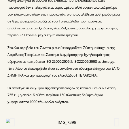
κοινή άλεση για το σύνολο του ελαιοκάρπου. O ελαιόκαρπος κάθε
παραγωγού δεν επεξεργάζεται μεμονωμένα, αλλά συγκεντρωτικά μαζί με
τον ελαιόκαρπο όλων των παραγωγών, ο οποίος αλέθεται αυθημερόν μέσα
σε λίγες ώρες μετά το μάζεμά του. Το ελαιόλαδο που παράγεται
αποθηκεύεται σε ανοξείδωτες ελαιοδεξαμενές συνολικής χωρητικότητας
περίπου 700 τόνων μέχρι την τυποποίηση του.
Στο ελαιοτριβείο του Συνεταιρισμού εφαρμόζεται Σύστημα Διαχείρισης
Ασφάλειας Τροφίμων και Σύστημα Διαχείρισης της Ιχνηλασιμότητας
σύμφωνα με τα πρότυπα
ISO 22000:2005
&
ISO22005:2008
αντίστοιχα.
Επιπλέον το ελαιοτριβείο είναι ενταγμένο στο σύστημα ελέγχου του ΕΛΓΟ
ΔΗΜΗΤΡΑ για την παραγωγή του ελαιολάδου ΠΓΕ ΛΑΚΩΝΙΑ.
Οι αποθηκευτικοί χώροι της επιτραπέζιας ελιάς καταλαμβάνουν έκταση
765 τ.μ, η οποία διαθέτει περίπου 150 πλαστικές δεξαμενές για
χωρητικότητα 1000 τόνων ελαιοκάρπου.